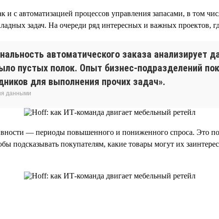
ак и с автоматизацией процессов управления запасами, в том ч
дных задач. На очереди ряд интересных и важных проектов, гд
нальность автоматического заказа анализирует да
ыло пустых полок. Опыт бизнес-подразделений пок
дников для выполнения прочих задач».
ия данными
ивности — периоды повышенного и пониженного спроса. Это пом
тобы подсказывать покупателям, какие товары могут их заинтере