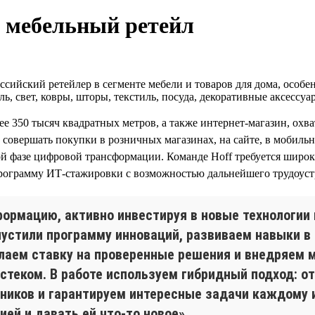
т мебельный ретейл
ийский ретейлер в сегменте мебели и товаров для дома, особенн
ль, свет, ковры, шторы, текстиль, посуда, декоративные аксессу
ее 350 тысяч квадратных метров, а также интернет-магазин, ох
совершать покупки в розничных магазинах, на сайте, в мобильн
ной фазе цифровой трансформации. Команде Hoff требуется широ
программу ИТ-стажировки с возможностью дальнейшего трудоуст
рмацию, активно инвестируя в новые технологии и
пустили программу инноваций, развиваем навыки в
елаем ставку на проверенные решения и внедряем 
еком. В работе используем гибридный подход: от w
иков и гарантируем интересные задачи каждому из
ей и давать ей что-то новое».