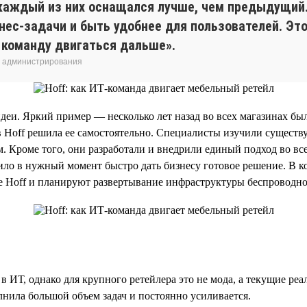
и каждый из них оснащался лучше, чем предыдущ
нес-задачи и быть удобнее для пользователей. Эт
 команду двигаться дальше».
о администрирования
деи. Яркий пример — несколько лет назад во всех магазинах бы
в Hoff решила ее самостоятельно. Специалисты изучили сущест
. Кроме того, они разработали и внедрили единый подход во вс
ило в нужный момент быстро дать бизнесу готовое решение. В к
е Hoff и планируют развертывание инфраструктуры беспроводно
 ИТ, однако для крупного ретейлера это не мода, а текущие ре
нила большой объем задач и постоянно усиливается.