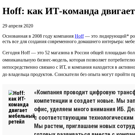
Hoff: как ИТ-команда двигае
29 апреля 2020
Основанная в 2008 году компания
Hoff
— это лидирующий* росс
есть все для создания современного домашнего интерьера: мебе
Сегодня Hoff — это 52 магазина в России общей площадью бол
омниканальную бизнес-модель, которая позволяет потребителю 
непосредственно связано с ИТ, и компания находится в актив
до владельца продуктов. Соискатели без опыта могут пройти 
«Компания проводит цифровую трансфо
компетенции и создает новые. Мы за
офис, уделяем много внимания ИБ. Д
с соответствующим технологическим ст
Мы растем, приглашаем новых сотрудн
готовых развиваться вместе с компани