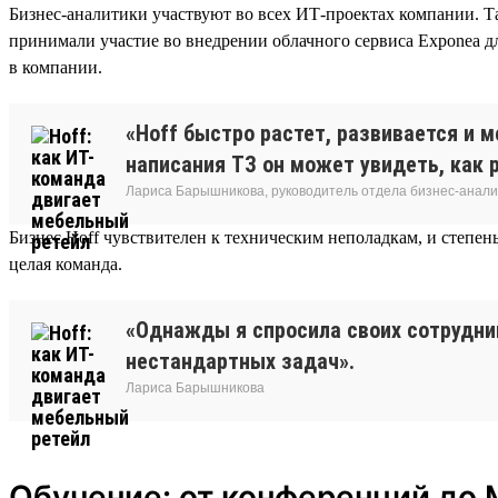
Бизнес-аналитики участвуют во всех ИТ-проектах компании. Т
принимали участие во внедрении облачного сервиса Exponea д
в компании.
«Hoff быстро растет, развивается и 
написания ТЗ он может увидеть, как 
Лариса Барышникова, руководитель отдела бизнес-анал
Бизнес Hoff чувствителен к техническим неполадкам, и степень
целая команда.
«Однажды я спросила своих сотрудник
нестандартных задач».
Лариса Барышникова
Обучение: от конференций до 