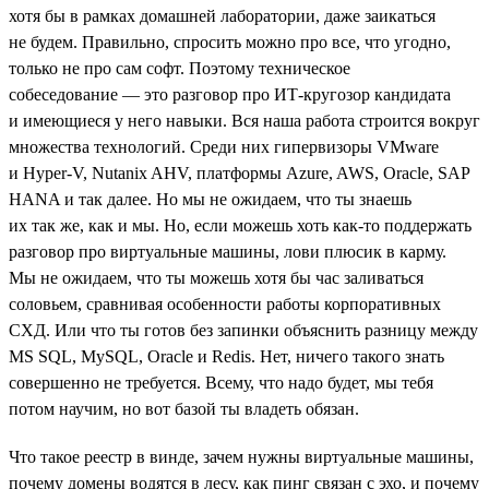
хотя бы в рамках домашней лаборатории, даже заикаться
не будем. Правильно, спросить можно про все, что угодно,
только не про сам софт. Поэтому техническое
собеседование — это разговор про ИТ-кругозор кандидата
и имеющиеся у него навыки. Вся наша работа строится вокруг
множества технологий. Среди них гипервизоры VMware
и Hyper-V, Nutanix AHV, платформы Azure, AWS, Oracle, SAP
HANA и так далее. Но мы не ожидаем, что ты знаешь
их так же, как и мы. Но, если можешь хоть как-то поддержать
разговор про виртуальные машины, лови плюсик в карму.
Мы не ожидаем, что ты можешь хотя бы час заливаться
соловьем, сравнивая особенности работы корпоративных
СХД. Или что ты готов без запинки объяснить разницу между
MS SQL, MySQL, Oracle и Redis. Нет, ничего такого знать
совершенно не требуется. Всему, что надо будет, мы тебя
потом научим, но вот базой ты владеть обязан.
Что такое реестр в винде, зачем нужны виртуальные машины,
почему домены водятся в лесу, как пинг связан с эхо, и почему