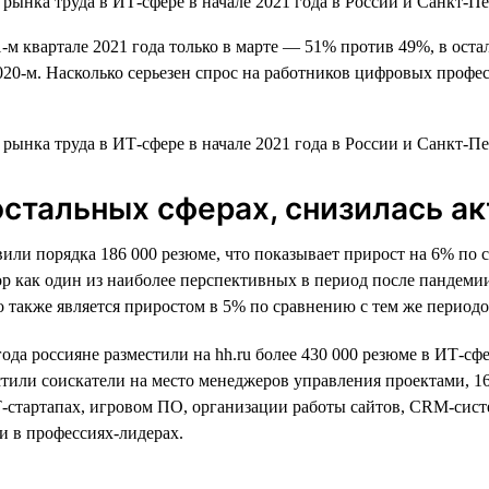
-м квартале 2021 года только в марте — 51% против 49%, в ост
020-м. Насколько серьезен спрос на работников цифровых профе
в остальных сферах, снизилась 
вили порядка 186 000 резюме, что показывает прирост на 6% п
р как один из наиболее перспективных в период после пандемии 
о также является приростом в 5% по сравнению с тем же периодо
года россияне разместили на hh.ru более 430 000 резюме в ИТ-сф
естили соискатели на место менеджеров управления проектами
Т-стартапах, игровом ПО, организации работы сайтов, CRM-сист
и в профессиях-лидерах.