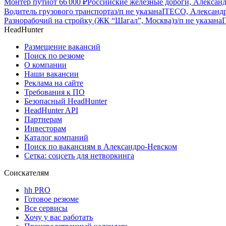
Монтер пути
от
66 000
₽
Российские железные дороги, Алексан
Водитель грузового транспорта
з/п не указана
ITECO, Александ
Разнорабочий на стройку (ЖК “Шагал”, Москва)
з/п не указана
HeadHunter
Размещение вакансий
Поиск по резюме
О компании
Наши вакансии
Реклама на сайте
Требования к ПО
Безопасный HeadHunter
HeadHunter API
Партнерам
Инвесторам
Каталог компаний
Поиск по вакансиям в Александро-Невском
Сетка: соцсеть для нетворкинга
Соискателям
hh PRO
Готовое резюме
Все сервисы
Хочу у вас работать