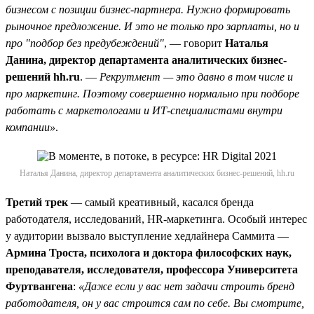
бизнесом с позиции бизнес-партнера. Нужно формировать
рыночное предложение. И это не только про зарплаты, но и
про "подбор без предубеждений"
, — говорит
Наталья
Данина, директор департамента аналитических бизнес-
решений hh.ru
. —
Рекрутмент — это давно в том числе и
про маркетинг. Поэтому совершенно нормально при подборе
работать с маркетологами и ИТ-специалистами внутри
компании»
.
Наталья Данина, директор департамента аналитических бизнес-решений, hh.ru
Третий трек
— самый креативный, касался бренда
работодателя, исследований, HR-маркетинга. Особый интерес
у аудитории вызвало выступление хедлайнера Саммита —
Армина Троста, психолога и доктора философских наук,
преподавателя, исследователя, профессора Университета
Фуртвангена
:
«Даже если у вас нет задачи строить бренд
работодателя, он у вас строится сам по себе. Вы смотрите,