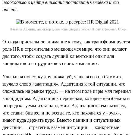
необходимо в центр внимания поставить человека и его
опыт»
.
Наталия Ахмина, директор дивизиона, лидер трайба «HR-платформа», Сбер
Отсюда пристальное внимание к тому, как трансформируется
роль HR в стремительно меняющемся мире, что они делают
для того, чтобы создать лучший клиентский опыт для
кандидатов и сотрудников в своих компаниях.
Учитывая повестку дня, пожалуй, чаще всего на Саммите
звучало слово «адаптация». Адаптация к той ситуации, что
сложилась на рынке труда, — на этом поле игры мяч перешел
к кандидатам. Адаптация к переменам, которые неизбежны и
непредсказуемы из-за пандемии. Адаптация к тем вызовам,
что ставит бизнес, и не всегда те, кто находится у «руля»,
знают, куда держать курс. Вместо паники и ситуативных
действий — стратегия, взамен интуиции — конкретные
метрики и HR-аналитика, на смену стереотипам и шаблонам