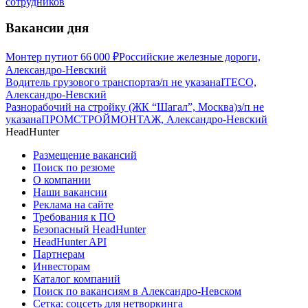
сотрудников
Вакансии дня
Монтер пути
от
66 000
₽
Российские железные дороги,
Александро-Невский
Водитель грузового транспорта
з/п не указана
ITECO,
Александро-Невский
Разнорабочий на стройку (ЖК “Шагал”, Москва)
з/п не
указана
ПРОМСТРОЙМОНТАЖ, Александро-Невский
HeadHunter
Размещение вакансий
Поиск по резюме
О компании
Наши вакансии
Реклама на сайте
Требования к ПО
Безопасный HeadHunter
HeadHunter API
Партнерам
Инвесторам
Каталог компаний
Поиск по вакансиям в Александро-Невском
Сетка: соцсеть для нетворкинга