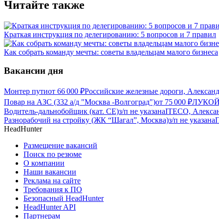
Читайте также
Краткая инструкция по делегированию: 5 вопросов и 7 правил
Как собрать команду мечты: советы владельцам малого бизнеса
Вакансии дня
Монтер пути
от
66 000
₽
Российские железные дороги, Алексан
Повар на АЗС (332 а/д "Москва -Волгоград")
от
75 000
₽
ЛУКОЙЛ
Водитель-дальнобойщик (кат. CE)
з/п не указана
ITECO, Алекса
Разнорабочий на стройку (ЖК “Шагал”, Москва)
з/п не указана
HeadHunter
Размещение вакансий
Поиск по резюме
О компании
Наши вакансии
Реклама на сайте
Требования к ПО
Безопасный HeadHunter
HeadHunter API
Партнерам