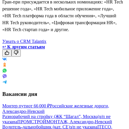
Гран-при присуждается в нескольких номинациях: «HR Tech
решение года», «HR Tech мобильное приложение года»,
«HR Tech платформа года в области обучения», «Лучший
HR Tech руководитель», «Цифровая трансформация HR»,
«HR Tech стартап года» и другие.
Узнать о CRM Talantix
↩
К другим статьям
Вакансии дня
Монтер пути
от
66 000
₽
Российские железные дороги,
Александро-Невский
Разнорабочий на стройку (ЖК “Шагал”, Москва)
з/п не
указана
ПРОМСТРОЙМОНТАЖ, Александро-Невский
Водитель-дальнобойщик (кат. CE)
з/п не указана
ITECO,