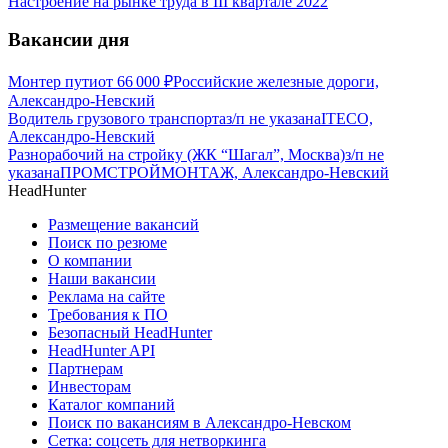
Настроение на рынке труда в III квартале 2022
Вакансии дня
Монтер пути
от
66 000
₽
Российские железные дороги,
Александро-Невский
Водитель грузового транспорта
з/п не указана
ITECO,
Александро-Невский
Разнорабочий на стройку (ЖК “Шагал”, Москва)
з/п не
указана
ПРОМСТРОЙМОНТАЖ, Александро-Невский
HeadHunter
Размещение вакансий
Поиск по резюме
О компании
Наши вакансии
Реклама на сайте
Требования к ПО
Безопасный HeadHunter
HeadHunter API
Партнерам
Инвесторам
Каталог компаний
Поиск по вакансиям в Александро-Невском
Сетка: соцсеть для нетворкинга