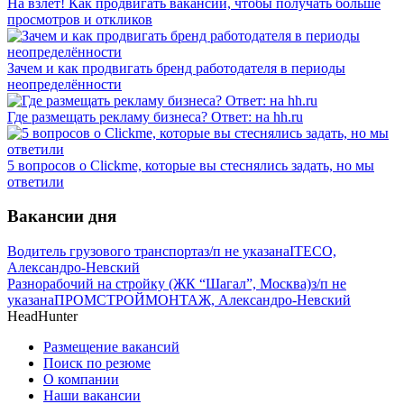
На взлет! Как продвигать вакансии, чтобы получать больше
просмотров и откликов
Зачем и как продвигать бренд работодателя в периоды
неопределённости
Где размещать рекламу бизнеса? Ответ: на hh.ru
5 вопросов о Clickme, которые вы стеснялись задать, но мы
ответили
Вакансии дня
Водитель грузового транспорта
з/п не указана
ITECO,
Александро-Невский
Разнорабочий на стройку (ЖК “Шагал”, Москва)
з/п не
указана
ПРОМСТРОЙМОНТАЖ, Александро-Невский
HeadHunter
Размещение вакансий
Поиск по резюме
О компании
Наши вакансии