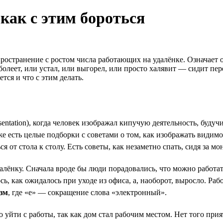
 как с этим бороться
остранение с ростом числа работающих на удалёнке. Означает он
леет, или устал, или выгорел, или просто халявит — сидит пере
ется и что с этим делать.
sentation), когда человек изображал кипучую деятельность, бу
 есть целые подборки с советами о том, как изображать видимос
ься от стола к столу. Есть советы, как незаметно спать, сидя за
ёнку. Сначала вроде бы люди порадовались, что можно работать 
ь, как ожидалось при уходе из офиса, а, наоборот, выросло. Раб
зм
, где «е» — сокращение слова «электронный».
йти с работы, так как дом стал рабочим местом. Нет того прия