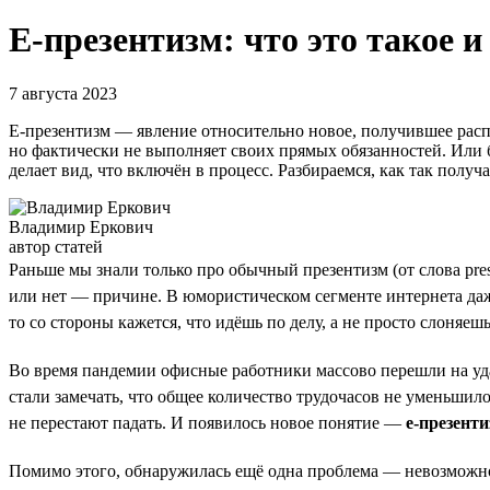
Е-презентизм: что это такое и
7 августа 2023
Е-презентизм — явление относительно новое, получившее распр
но фактически не выполняет своих прямых обязанностей. Или бо
делает вид, что включён в процесс. Разбираемся, как так получа
Владимир Еркович
автор статей
Раньше мы знали только про обычный презентизм (от слова pre
или нет — причине. В юмористическом сегменте интернета даже
то со стороны кажется, что идёшь по делу, а не просто слоняеш
Во время пандемии офисные работники массово перешли на удал
стали замечать, что общее количество трудочасов не уменьшилос
не перестают падать. И появилось новое понятие —
е-презенти
Помимо этого, обнаружилась ещё одна проблема — невозможно у