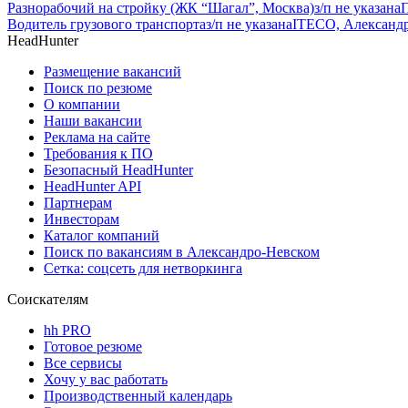
Разнорабочий на стройку (ЖК “Шагал”, Москва)
з/п не указана
Водитель грузового транспорта
з/п не указана
ITECO, Александ
HeadHunter
Размещение вакансий
Поиск по резюме
О компании
Наши вакансии
Реклама на сайте
Требования к ПО
Безопасный HeadHunter
HeadHunter API
Партнерам
Инвесторам
Каталог компаний
Поиск по вакансиям в Александро-Невском
Сетка: соцсеть для нетворкинга
Соискателям
hh PRO
Готовое резюме
Все сервисы
Хочу у вас работать
Производственный календарь