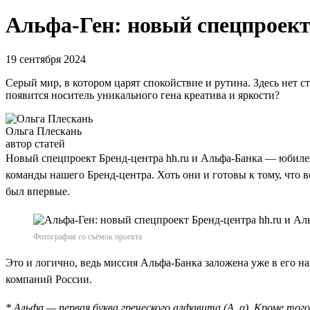
Альфа-Ген: новый спецпроект
19 сентября 2024
Серый мир, в котором царят спокойствие и рутина. Здесь нет 
появится носитель уникального гена креатива и яркости?
Ольга Плескань
автор статей
Новый спецпроект Бренд-центра hh.ru и Альфа-Банка — юбилей
команды нашего Бренд-центра. Хоть они и готовы к тому, что в
был впервые.
Фотография со съёмок проекта
Это и логично, ведь миссия Альфа-Банка заложена уже в его н
компаний России.
* Альфа — первая буква греческого алфавита (Α, α). Кроме того