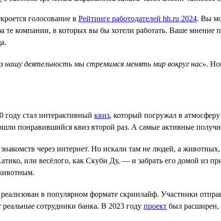
откроется голосование в
Рейтинге работодателей hh.ru 2024
. Вы м
ь за те компании, в которых вы бы хотели работать. Ваше мнени
а.
з нашу деятельность мы стремимся менять мир вокруг нас»
. Но
20 году стал интерактивный
квиз
, который погружал в атмосферу
рошли понравившийся квиз второй раз. А самые активные получ
накомств через интернет. Но искали там не людей, а животных, 
Хатико, или весёлого, как Скуби Ду, — и забрать его домой из 
животным.
 реализован в популярном формате скринлайф. Участники отпра
 реальные сотрудники банка. В 2023 году
проект
был расширен, 