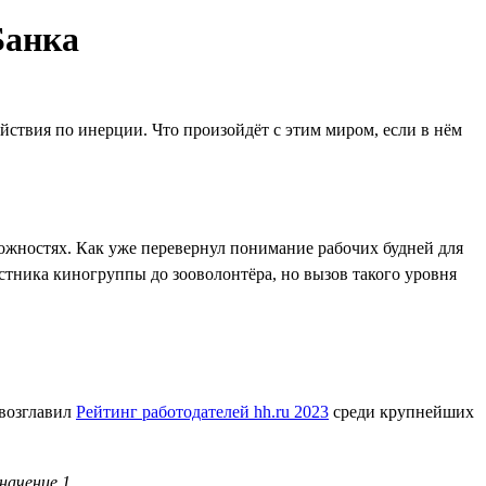
Банка
йствия по инерции. Что произойдёт с этим миром, если в нём
ожностях. Как уже перевернул понимание рабочих будней для
астника киногруппы до зооволонтёра, но вызов такого уровня
 возглавил
Рейтинг работодателей hh.ru 2023
среди крупнейших
начение 1.