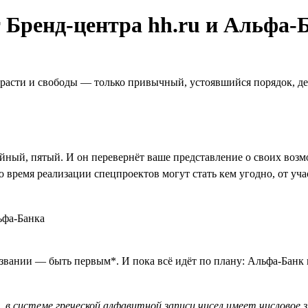
 Бренд-центра hh.ru и Альфа-
страсти и свободы — только привычный, устоявшийся порядок, де
ный, пятый. И он перевернёт ваше представление о своих возм
о время реализации спецпроектов могут стать кем угодно, от уч
азвании — быть первым*. И пока всё идёт по плану: Альфа-Банк
, в системе греческой алфавитной записи чисел имеет числовое з