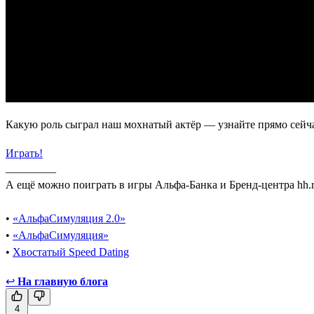
Какую роль сыграл наш мохнатый актёр — узнайте прямо сейча
Играть!
_________
А ещё можно поиграть в игры Альфа-Банка и Бренд-центра hh.
•
«АльфаСимуляция 2.0»
•
«АльфаСимуляция»
•
Хвостатый Speed Dating
↩
На главную блога
4