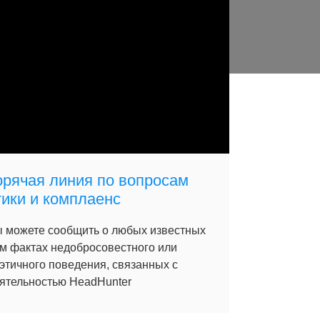
орячая линия по вопросам
тики и комплаенс
 можете сообщить о любых известных
м фактах недобросовестного или
этичного поведения, связанных с
ятельностью HeadHunter