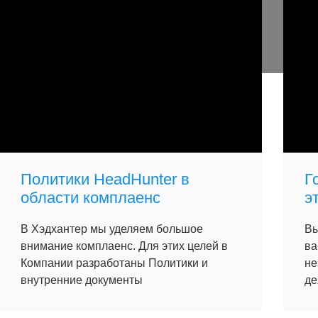
Политики HeadHunter в
Г
области комплаенс
э
В Хэдхантер мы уделяем большое
Вы
внимание комплаенс. Для этих целей в
ва
Компании разработаны Политики и
не
внутренние документы
де