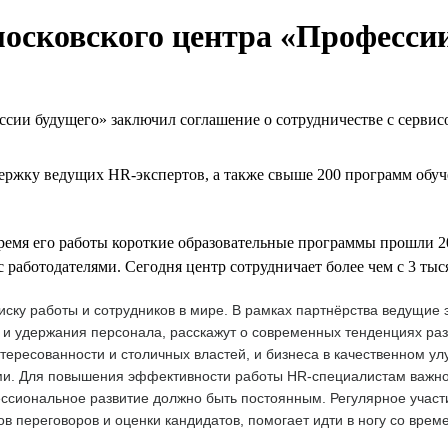
московского центра «Професси
ии будущего» заключил соглашение о сотрудничестве с сервисо
ржку ведущих HR-экспертов, а также свыше 200 программ обуч
время его работы короткие образовательные программы прошли 2
 работодателями. Сегодня центр сотрудничает более чем с 3 ты
оиску работы и сотрудников в мире. В рамках партнёрства ведущи
 и удержания персонала, расскажут о современных тенденциях раз
ересованности и столичных властей, и бизнеса в качественном у
и. Для повышения эффективности работы HR-специалистам важно 
ессиональное развитие должно быть постоянным. Регулярное учас
в переговоров и оценки кандидатов, помогает идти в ногу со врем