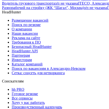
Водитель грузового транспорта
з/п не указана
ITECO, Александ
Разнорабочий на стройку (ЖК “Шагал”, Москва)
з/п не указана
HeadHunter
Размещение вакансий
Поиск по резюме
О компании
Наши вакансии
Реклама на сайте
Требования к ПО
Безопасный HeadHunter
HeadHunter API
Партнерам
Инвесторам
Каталог компаний
Поиск по вакансиям в Александро-Невском
Сетка: соцсеть для нетворкинга
Соискателям
hh PRO
Готовое резюме
Все сервисы
Хочу у вас работать
Производственный календарь