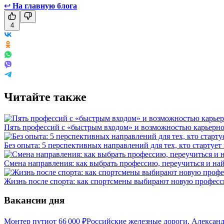
↩
На главную блога
4
Читайте также
Пять профессий с «быстрым входом» и возможностью карьерно
Без опыта: 5 перспективных направлений для тех, кто стартует
Смена направления: как выбрать профессию, переучиться и на
Жизнь после спорта: как спортсмены выбирают новую профес
Вакансии дня
Монтер пути
от
66 000
₽
Российские железные дороги, Алексан