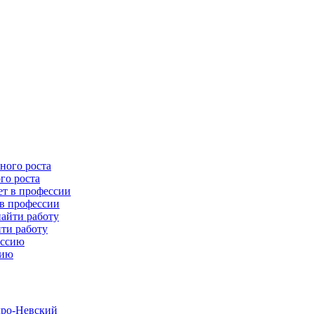
го роста
 в профессии
йти работу
сию
дро-Невский