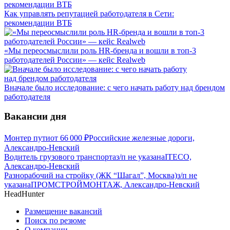
Как управлять репутацией работодателя в Сети:
рекомендации ВТБ
«Мы переосмыслили роль HR-бренда и вошли в топ-3
работодателей России» — кейс Realweb
Вначале было исследование: с чего начать работу над брендом
работодателя
Вакансии дня
Монтер пути
от
66 000
₽
Российские железные дороги,
Александро-Невский
Водитель грузового транспорта
з/п не указана
ITECO,
Александро-Невский
Разнорабочий на стройку (ЖК “Шагал”, Москва)
з/п не
указана
ПРОМСТРОЙМОНТАЖ, Александро-Невский
HeadHunter
Размещение вакансий
Поиск по резюме
О компании