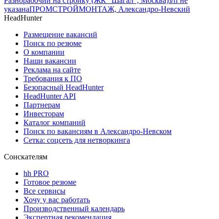
Разнорабочий на стройку (ЖК “Шагал”, Москва)
з/п не
указана
ПРОМСТРОЙМОНТАЖ, Александро-Невский
HeadHunter
Размещение вакансий
Поиск по резюме
О компании
Наши вакансии
Реклама на сайте
Требования к ПО
Безопасный HeadHunter
HeadHunter API
Партнерам
Инвесторам
Каталог компаний
Поиск по вакансиям в Александро-Невском
Сетка: соцсеть для нетворкинга
Соискателям
hh PRO
Готовое резюме
Все сервисы
Хочу у вас работать
Производственный календарь
Экспертная рекомендация