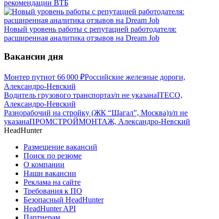
рекомендации ВТБ
Новый уровень работы с репутацией работодателя:
расширенная аналитика отзывов на Dream Job
Вакансии дня
Монтер пути
от
66 000
₽
Российские железные дороги,
Александро-Невский
Водитель грузового транспорта
з/п не указана
ITECO,
Александро-Невский
Разнорабочий на стройку (ЖК “Шагал”, Москва)
з/п не
указана
ПРОМСТРОЙМОНТАЖ, Александро-Невский
HeadHunter
Размещение вакансий
Поиск по резюме
О компании
Наши вакансии
Реклама на сайте
Требования к ПО
Безопасный HeadHunter
HeadHunter API
Партнерам