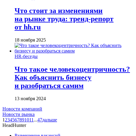
Что стоит за изменениями
на рынке труда: тренд-репорт
от hh.ru
18 ноября 2025
HR-беседы
Что такое человеко­центричность?
Как объяснить бизнесу
и разобраться самим
13 ноября 2024
Новости компаний
Новости рынка
1
2
3
4
5
6
7
8
9
10
11
...
47
дальше
HeadHunter
Размещение вакансий