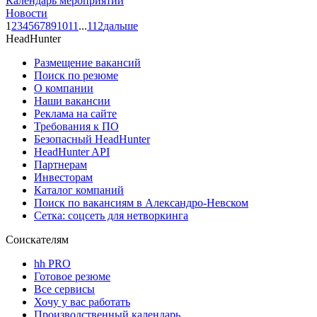
Календарь мероприятий
Новости
1
2
3
4
5
6
7
8
9
10
11
...
112
дальше
HeadHunter
Размещение вакансий
Поиск по резюме
О компании
Наши вакансии
Реклама на сайте
Требования к ПО
Безопасный HeadHunter
HeadHunter API
Партнерам
Инвесторам
Каталог компаний
Поиск по вакансиям в Александро-Невском
Сетка: соцсеть для нетворкинга
Соискателям
hh PRO
Готовое резюме
Все сервисы
Хочу у вас работать
Производственный календарь