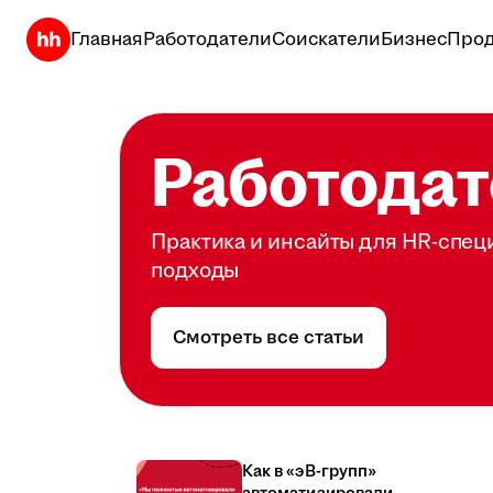
Главная
Работодатели
Соискатели
Бизнес
Прод
Работодат
Практика и инсайты для HR-спец
подходы
Смотреть все статьи
Как в «эВ-групп»