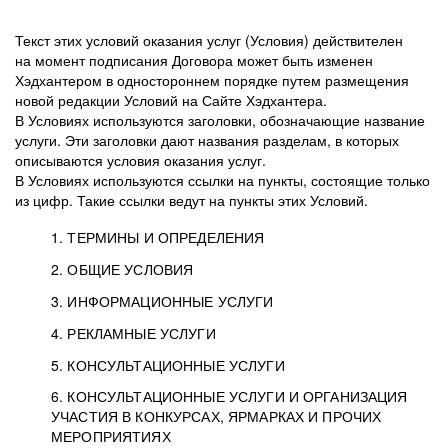
Текст этих условий оказания услуг (Условия) действителен
на момент подписания Договора может быть изменен
Хэдхантером в одностороннем порядке путем размещения
новой редакции Условий на Сайте Хэдхантера.
В Условиях используются заголовки, обозначающие название
услуги. Эти заголовки дают названия разделам, в которых
описываются условия оказания услуг.
В Условиях используются ссылки на пункты, состоящие только
из цифр. Такие ссылки ведут на пункты этих Условий.
1. ТЕРМИНЫ И ОПРЕДЕЛЕНИЯ
2. ОБЩИЕ УСЛОВИЯ
3. ИНФОРМАЦИОННЫЕ УСЛУГИ
1.1. Хэдхантер, или
Хэдхантер, ООО
4. РЕКЛАМНЫЕ УСЛУГИ
HeadHunter, или
«Хэдхантер», ИНН
2.1. Типы и статусы регистрации
5. КОНСУЛЬТАЦИОННЫЕ УСЛУГИ
Исполнитель
7718620740, адрес:
Типы регистрации
3.1. Предоставление доступа к базе данных
2.2. Активация услуг
6. КОНСУЛЬТАЦИОННЫЕ УСЛУГИ И ОРГАНИЗАЦИЯ
125047, г. Москва,
резюме с предложениями Соискателей
Описание и активация
УЧАСТИЯ В КОНКУРСАХ, ЯРМАРКАХ И ПРОЧИХ
2.1.1. Заказчику может быть присвоен один
4.0. Общие условия оказания рекламных услуг
внутригородская
о трудоустройстве с возможностью просмотра
МЕРОПРИЯТИЯХ
из Типов регистраций.
территория
4.0.1. Хэдхантер оказывает Заказчику услугу