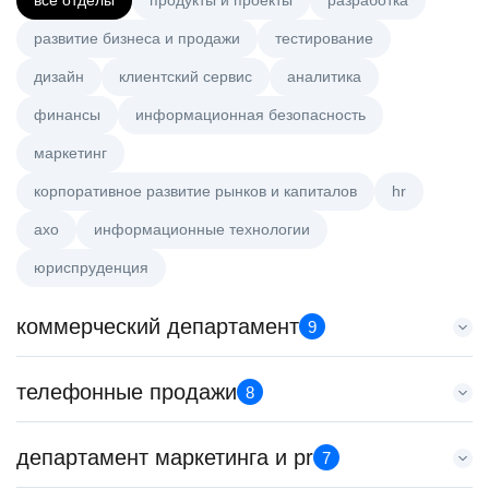
все отделы
продукты и проекты
разработка
развитие бизнеса и продажи
тестирование
дизайн
клиентский сервис
аналитика
финансы
информационная безопасность
маркетинг
корпоративное развитие рынков и капиталов
hr
axo
информационные технологии
юриспруденция
коммерческий департамент
9
Key Account Manager (EdTech)
телефонные продажи
8
HeadHunter::Коммерческий департамент
7 авг. 2026
Менеджер по продажам в сегменте среднего и крупного
департамент маркетинга и pr
150000 ₽
7
бизнеса
Санкт-Петербург