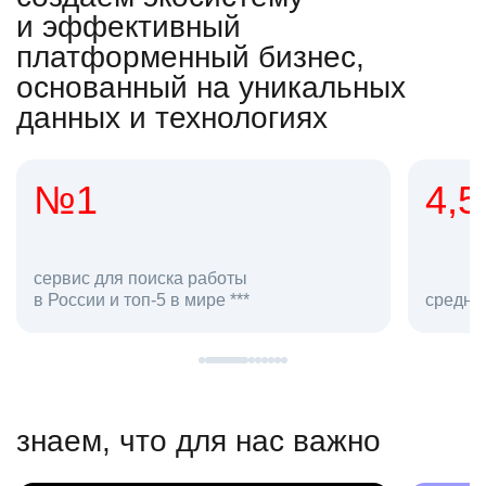
и эффективный
платформенный бизнес,
основанный на уникальных
данных и технологиях
4,5
20
сотруд
средняя оценка hh.ru как работодателя **
в hh.ru
знаем, что для нас важно