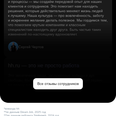
и процессы — мы создаём передовой опыт для наших
клиентов и сотрудников. Это помогает нам находить
решения, которые действительно меняют жизнь людей
к лучшему. Наша культура — про вовлечённость, заботу
и искреннее желание делать полезное. Мы гордимся тем,
что помогаем крутым компаниям и классным
специалистам находить друг друга. Быть частью таких
изменений по‑настоящему вдохновляет.
Сергей Чертов
hh.ru — это не просто работа
Это эмпатичные люди, заслуженные победы и дух
свободы. Мы помогаем миру и создаём лучший сервис
Все отзывы сотрудников
по поиску работы в стране.
Ольга Емельянова
*команда hh
**по данным Dream Job, 2025 год
***по данным рейтинга Similarweb, 2024 год