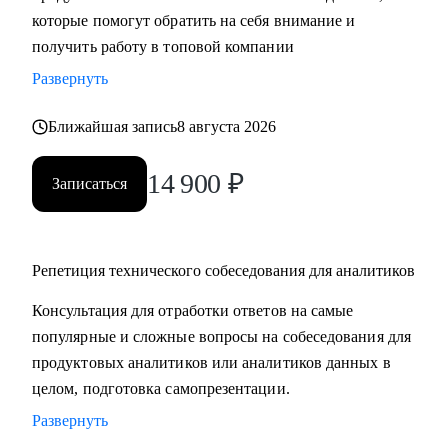
которые помогут обратить на себя внимание и
компетенций;
получить работу в топовой компании
• Получить практические советы по управлению командой;
• Сформировать свою стратегию профессионального роста;
Развернуть
• Найти удаленную работу и переехать жить к морю в
страну своей мечты;
Ближайшая запись
8 августа 2026
14 900
₽
Кому могу помочь:
Записаться
• Продуктовым аналитикам, аналитикам данных и продаж
уровня Senior, которые хотят вырасти в должности и
перейти в Team leader’ы или выстроить горизонтальный
Репетиция технического собеседования для аналитиков
трек развития;
• Junior и Middle Продуктовым аналитикам, аналитикам
Консультация для отработки ответов на самые
данных и продаж, которые хотят повысить свой грейд;
популярные и сложные вопросы на собеседования для
• Выпускникам и студентам, которые ищут свою первую
продуктовых аналитиков или аналитиков данных в
работу в аналитике;
целом, подготовка самопрезентации.
• Аналитикам, которые хотят перейти из стартапа в
Развернуть
корпорацию;