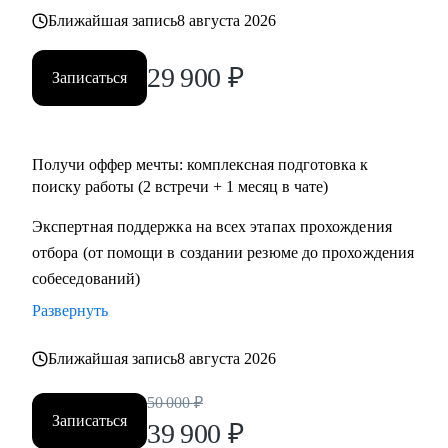
• Тем, кто хочет перейти в IT и аналитику из смежной
Ближайшая запись
8 августа 2026
сферы;
• Всем IT-специалистам, которые хотят релоцироваться в
29 900
₽
Записаться
Испанию и работать удаленно
Получи оффер мечты: комплексная подготовка к
поиску работы (2 встречи + 1 месяц в чате)
Экспертная поддержка на всех этапах прохождения
отбора (от помощи в создании резюме до прохождения
собеседований)
Развернуть
Ближайшая запись
8 августа 2026
50 000
₽
Записаться
39 900
₽