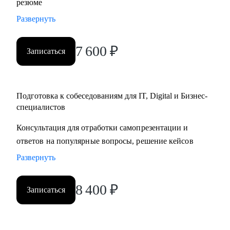
резюме
2) получил повышению в грейде на продуктовой позиции;
Развернуть
3) запустил свой пет-проект;
4) за месяц нашел работу в синьор менеджменте в бигтех
7 600
₽
Записаться
компании;
5) нашла инвестора на американском рынке.
С чем помогу:
Подготовка к собеседованиям для IT, Digital и Бизнес-
• Помогаю тем, кто в поиске идеального для себя места
специалистов
(продуктовые и бизнес позиции) через построение
Консультация для отработки самопрезентации и
стратегии поиска на сессиях, сети контактов и комьюнити.
ответов на популярные вопросы, решение кейсов
• Помогаю найти подходящую работу, даже если сильно
Развернуть
горит.
• Сформируем и структурируем продающее резюме и
отрепетируем собеседования на продуктовые и бизнесовые
8 400
₽
Записаться
позиции.
• Выявим зоны роста в навыках, создадим план развития и
обучения.