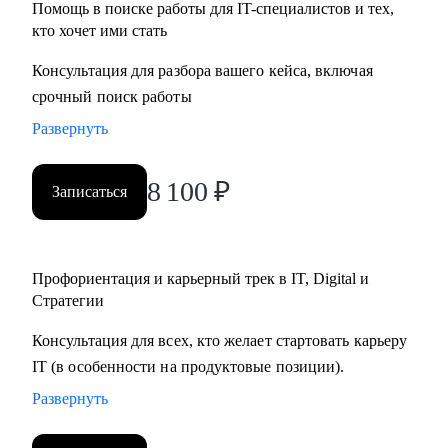
Помощь в поиске работы для IT-специалистов и тех,
• Определим стратегию поиска подходящей роли и
кто хочет ими стать
развития на продуктовых и бизнес позициях.
Консультация для разбора вашего кейса, включая
Кому могу помочь:
срочный поиск работы
• Product-менеджерам/Владельцам продуктов;
Развернуть
• Руководителям проектов/Руководителям стратегических
проектов;
8 100
₽
Записаться
• Менеджерам по развитию бизнеса;
• Специалистам по стратегии, инвестициям и консалтингу,
а также высшему и среднему менеджменту;
• Product marketing менеджерам/Маркетологам;
Профориентация и карьерный трек в IT, Digital и
Стратегии
• Продуктовым аналитикам/Бизнес-аналитикам;
• Всем не IT-специалистам, которые хотят перейти в IT.
Консультация для всех, кто желает стартовать карьеру
IT (в особенности на продуктовые позиции).
Развернуть