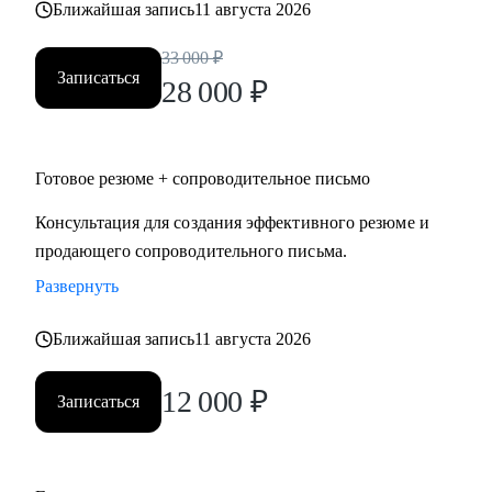
Ближайшая запись
11 августа 2026
• строительство, промышленность, производство
нефтегазовая отрасль;
33 000
₽
• закупки, cнабжение, логистика, ВЭД;
Записаться
28 000
₽
• продажи, HoReCa;
• административное управление;
• HR, психология, образование.
Готовое резюме + сопроводительное письмо
Консультация для создания эффективного резюме и
продающего сопроводительного письма.
Развернуть
Ближайшая запись
11 августа 2026
12 000
₽
Записаться