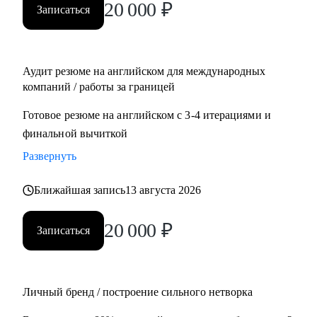
20 000
₽
Записаться
Management, Project Management
• Планирует переехать в Европу или США или уже ищет
там работу
• Думает об иммиграции в США по визе талантов О1 /
Аудит резюме на английском для международных
ЕВ1-А
компаний / работы за границей
• Хочет поступить в топовые бизнес школы в Европе
Готовое резюме на английском с 3-4 итерациями и
финальной вычиткой
Развернуть
Ближайшая запись
13 августа 2026
20 000
₽
Записаться
Личный бренд / построение сильного нетворка