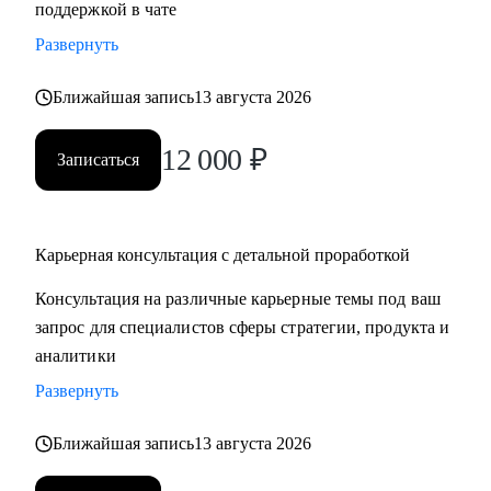
поддержкой в чате
продающее резюме / LinkedIn
Развернуть
• Проведу mock-interview и дам практические
рекомендации по улучшению презентации
Ближайшая запись
13 августа 2026
• Научу нетворчить эффективно и с результатом для
карьеры
12 000
₽
Записаться
• Для тех, кто только задумался о получении визы талантов
в США (EB1-A, O1), расскажу о процессе, поделюсь
ресурсами и контактами, подберу релевантные ресурсы/
организации для закрытия критериев
Карьерная консультация с детальной проработкой
• Для поступающих в бизнес-школы, помогу со стратегией
Консультация на различные карьерные темы под ваш
поступления, а также проверкой материалов (например,
запрос для специалистов сферы стратегии, продукта и
эссе, резюме, рекомендательные письма)
аналитики
Развернуть
Кому могу помочь:
Мои консультации подойдут тем, кто:
Ближайшая запись
13 августа 2026
• Хочет найти работу в IT, FMCG, e-commerce на позициях:
Analytics, Strategy & Ops, Go-To-Market, Product