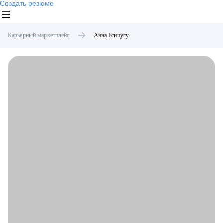
Создать резюме
Карьерный маркетплейс
Анна
Есицугу