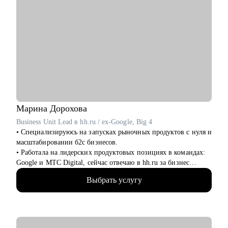
Марина
Дорохова
Business Unit Lead в hh.ru / ex-Google, Big 4
• Специализируюсь на запусках рыночных продуктов с нуля и
масштабировании б2с бизнесов.
• Работала на лидерских продуктовых позициях в командах:
Google и МТС Digital, сейчас отвечаю в hh.ru за бизнес
направление.
Выбрать услугу
• В прикладном смысле понимаю потребности работодателей
к кандидатам и сотрудникам, благодаря опыту в индустрии
HrTech.
• Применяю в работе прикладные навыки и знания в AI и
ML.