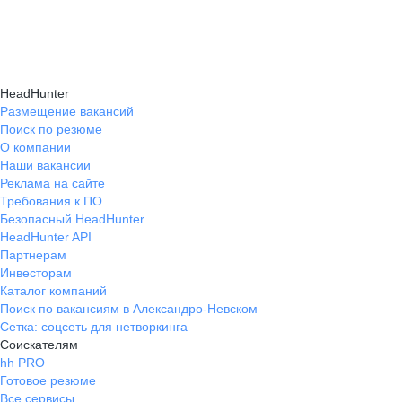
подходящие направления роста и повысить
текущем месте работы и о том, кому он будет
Создать план карьерного роста помогут
эффективность карьерного движения.
полезен, с какими запросами работает.
карьерные эксперты на hh.ru: они определят
Вы точно найдёте того, кто вам нужен!
ваши сильные стороны, поставят цели
HeadHunter
и предложат конкретные шаги для успешного
Размещение вакансий
Поиск по резюме
карьерного продвижения.
О компании
Наши вакансии
Реклама на сайте
Требования к ПО
Безопасный HeadHunter
HeadHunter API
Партнерам
Инвесторам
Каталог компаний
Поиск по вакансиям в Александро-Невском
Сетка: соцсеть для нетворкинга
Соискателям
hh PRO
Готовое резюме
Все сервисы