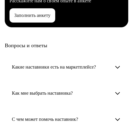
Расскажите нам о своем опыте в анкете
Заполнить анкету
Вопросы и ответы
Какие наставники есть на маркетплейсе?
Карьерные наставники — это HR-
специалисты, карьерные консультанты,
Как мне выбрать наставника?
психологи, резюмерайтеры и менторы.
Умный поиск поможет в три клика выбрать
Менторы работают в ИТ, дизайне, других
наставника для достижения вашей цели.
С чем может помочь наставник?
узкоспециализированных сферах. Они
помогут прокачать навыки, построить