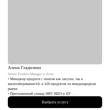
Кому могу помочь:
• Всем, кто хочет строить карьеру за рубежом
• Руководителям и тем, кто хочет дорасти до управленческих
позиций
• Специалистам в маркетинге и продукте различного уровня
Алена
Гладилина
Senior Product Manager в Avito
• Менеджер продукта с опытом как запуска, так и
масштабирования b2c и b2b продуктов на международные
рынки.
• Приглашенный спикер НИУ ВШЭ и ЦУ.
• Провела более 100 карьерных консультаций.
Выбрать услугу
• Провела более 70 собеседований.
• Отсмотрела более 300 резюме.