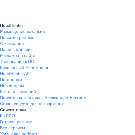
Карьерные эксперты на hh.ru помогут вам
hh.ru, которые повысят вашу уверенность
текущем месте работы и о том, кому он будет
справиться с синдромом самозванца путем
в карьере.
полезен, с какими запросами работает.
индивидуальной работы, анализа достижений
Вы точно найдёте того, кто вам нужен!
HeadHunter
и формирования уверенности в собственных
Размещение вакансий
Поиск по резюме
силах и компетенциях.
О компании
Наши вакансии
Реклама на сайте
Требования к ПО
Безопасный HeadHunter
HeadHunter API
Партнерам
Инвесторам
Каталог компаний
Поиск по вакансиям в Александро-Невском
Сетка: соцсеть для нетворкинга
Соискателям
hh PRO
Готовое резюме
Все сервисы
Хочу у вас работать