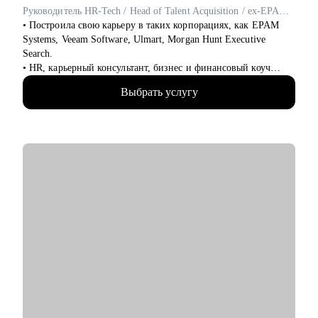
Руководитель HR-Tech / Head of Talent Acquisition / ex-EPAM Systems, Veeam Software
• Построила свою карьеру в таких корпорациях, как EPAM
Systems, Veeam Software, Ulmart, Morgan Hunt Executive
Search.
• HR, карьерный консультант, бизнес и финансовый коуч
(ICF), ментор по управлению командой для руководителей
Выбрать услугу
(ICF).
• С нуля создавала HR программы и IT продукты и внедряла в
компании на 60К+ человек на всех континентах, привлекала
лучшие таланты в России и формировала команды для
активов компаний списка Forbes Russia.
• 5000+ проведенных интервью.
• 3000+ карьерных консультаций.
• 5000+ трудоустроенных кандидатов.
• 1000+ продающих резюме.
• 400+ коуч сессий.
• 100+ тренингов.
• 20+ мастермайндов.
• Специализируюсь на карьерных рынках России, Европы,
Ближнего Востока, США, Азии.
С чем помогу: