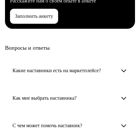
Расскажите нам о своем опыте в анкете
Заполнить анкету
Вопросы и ответы
Какие наставники есть на маркетплейсе?
Карьерные наставники — это HR-
специалисты, карьерные консультанты,
Как мне выбрать наставника?
психологи, резюмерайтеры и менторы.
Умный поиск поможет в три клика выбрать
Менторы работают в ИТ, дизайне, других
наставника для достижения вашей цели.
С чем может помочь наставник?
узкоспециализированных сферах. Они
помогут прокачать навыки, построить