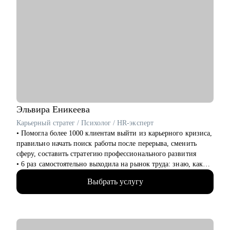
Эльвира
Еникеева
Карьерный стратег / Психолог / HR-эксперт
‌‌‌‌‌• Помогла более 1000 клиентам выйти из карьерного кризиса,
правильно начать поиск работы после перерыва, сменить
сферу, составить стратегию профессионального развития
‌‌• 6 раз самостоятельно выходила на рынок труда: знаю, как
получить предложение о работе в компанию мечты, которая
Выбрать услугу
совпадает по ценностям
‌‌‌• более 10 лет работала руководителем в разных сферах (как в
стартапах, так и в крупных корпорациях, среди которых:
Lamoda, Сбер)
‌‌• была по каждую из сторон: и как соискатель, и как HR-