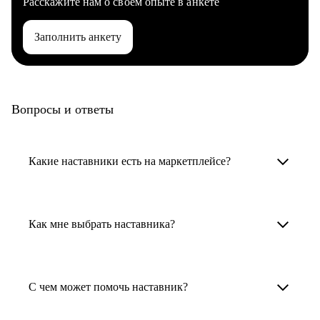
Расскажите нам о своем опыте в анкете
Заполнить анкету
Вопросы и ответы
Какие наставники есть на маркетплейсе?
Карьерные наставники — это HR-
специалисты, карьерные консультанты,
Как мне выбрать наставника?
психологи, резюмерайтеры и менторы.
Умный поиск поможет в три клика выбрать
Менторы работают в ИТ, дизайне, других
наставника для достижения вашей цели.
С чем может помочь наставник?
узкоспециализированных сферах. Они
помогут прокачать навыки, построить