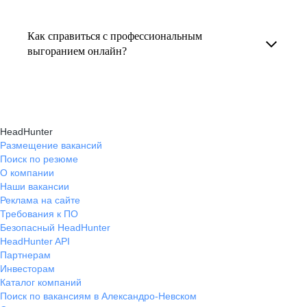
Консультация по выгоранию на работе
индивидуальные консультации онлайн.
текущем месте работы и о том, кому он будет
помогает понять причины эмоционального
полезен, с какими запросами работает.
Как справиться с профессиональным
истощения, разработать персональный план
выгоранием онлайн?
Вы точно найдёте того, кто вам нужен!
восстановления и снова обрести энергию
На платформе hh.ru вы можете получить
и мотивацию в профессиональной
онлайн-консультации экспертов, которые
деятельности.
научат вас эффективно справляться
HeadHunter
с профессиональным выгоранием,
Размещение вакансий
Поиск по резюме
восстанавливать баланс и достигать карьерных
О компании
целей без стресса.
Наши вакансии
Реклама на сайте
Требования к ПО
Безопасный HeadHunter
HeadHunter API
Партнерам
Инвесторам
Каталог компаний
Поиск по вакансиям в Александро-Невском