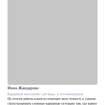
• Сделать резюме, которое отлично раскрывает ваши
ценности и достижения и привлекает нужных работодателей
• Подготовиться к собеседованию
• Презентовать себя и свои достижения
• Составить план развития в текущей роли
• Составить план по переходу в другую роль
• Помочь с адаптацией на новом месте работы
• Обсудить и помочь решить сложный кейс в B2B продукте
Кому могу помочь:
• Product Manager'ам
• Project Manager'ам
• Бизнес-аналитикам
• Тестировщикам
• Людям, делающим первые шаги в IT
Инна
Жандарова
Карьерный консультант для мидл- и топ-менеджеров
По итогам работы клиенты отмечают мою точность и умение
структурировать сложные карьерные ситуации там, где важно