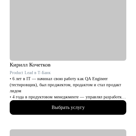
Кирилл
Кочетков
Product Lead в Т-Банк
• 6 лет в IT — начинал свою работу как QA Engineer
(тестировщик), был проджектом, продактом и стал продакт
лидом
• 4 года в продуктовом менеджменте — управлял разработкой
и смежными командами как в стартапе, так и в бигтехе
Выбрать услугу
• Отлично понимаю весь цикл разработки от идеи до ее
реализации
• "Проповедую" result-oriented подход менеджмента
С чем помогу: