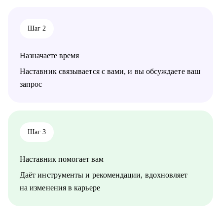
карьерные цели;
• Формирование карьерной стратегии и позиционирования на
рынке;
Шаг 2
• Оценка сильных сторон, зон роста и составление
индивидуального плана развития.
Назначаете время
Кому могу помочь:
• HR и рекрутерам уровня junior–senior, которые хотят расти
Наставник связывается с вами, и вы обсуждаете ваш
быстрее;
запрос
• HR Generalist-ам, которые хотят перейти в HR BP / People
Partner;
• HR менеджерам, которые чувствуют «потолок» и хотят
выйти на новый уровень роли.
Шаг 3
Наставник помогает вам
Даёт инструменты и рекомендации, вдохновляет
на изменения в карьере