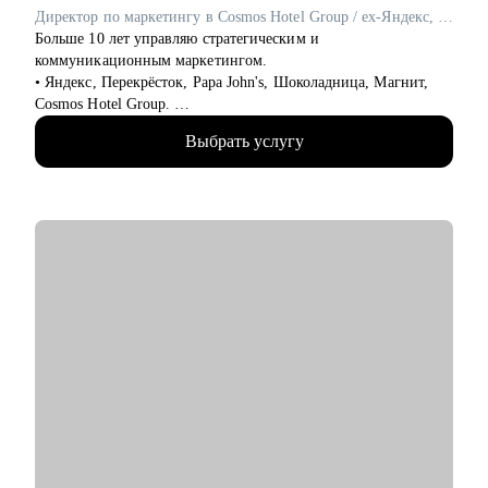
реализации
Директор по маркетингу в Cosmos Hotel Group / ex-Яндекс, Перекрёсток, Papa John's
Больше 10 лет управляю стратегическим и
Кому могу помочь:
коммуникационным маркетингом.
Эффективно и глубоко работаю с запросами начинающих и
• Яндекс, Перекрёсток, Papa John's, Шоколадница, Магнит,
состоявшихся специалистов. Имею экспертизу в различных
Cosmos Hotel Group.
сферах.
• ТОП 4 СМО рейтинга Коммерсантъ.
Основные направления в практике:
Выбрать услугу
• Два высших образования: МИСИ и Финансовая академия
• Студенты и выпускники
при Правительстве РФ. Сертифицированный бизнес-трекер.
• Административный и операционный менеджмент
Ментор в проекте Phoenix Education.
• HR
• С 2019 года провел 1000+ часов личных консультаций.
• Образование и развитие
• Веду проекты «Естественный маркетинг» и «Точка
• HoReCa
Ясности».
• Логистика и закупочная политика
Как я работаю:
• Фешн и бьюти
• каждая консультация начинается до встречи - вы присылаете
• Спорт
резюме и задачу, я изучаю материалы и готовлю план
• GR и внешняя политика
разбора.
• Продажи
• всегда разбираю ваши сильные и слабые стороны в твердых
• Производство и технологии
и мягких навыках, показываю, что и как улучшить, где и как
собрать недостающие компетенции
Знакомлю с рынком, создаю эффективные резюме, помогаю с
• после сессии вы получаете структурированное содержание
самооценкой и определением перспектив. Могу быть рядом в
консультации, ваш мастер профиль, вытекающие из него
периоды, когда профессиональная поддержка особенно важна.
резюме, сопроводительные письма и другие материалы для