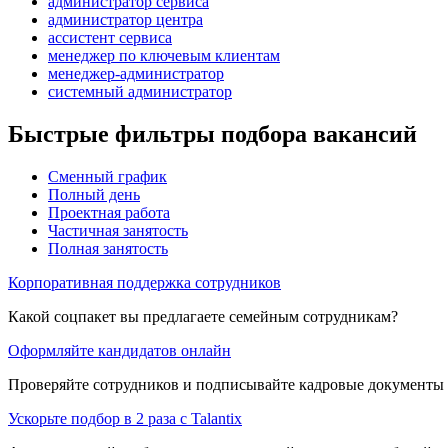
администратор сервиса
администратор центра
ассистент сервиса
менеджер по ключевым клиентам
менеджер-администратор
системный администратор
Быстрые фильтры подбора вакансий
Сменный график
Полный день
Проектная работа
Частичная занятость
Полная занятость
Корпоративная поддержка сотрудников
Какой соцпакет вы предлагаете семейным сотрудникам?
Оформляйте кандидатов онлайн
Проверяйте сотрудников и подписывайте кадровые документы 
Ускорьте подбор в 2 раза с Talantix