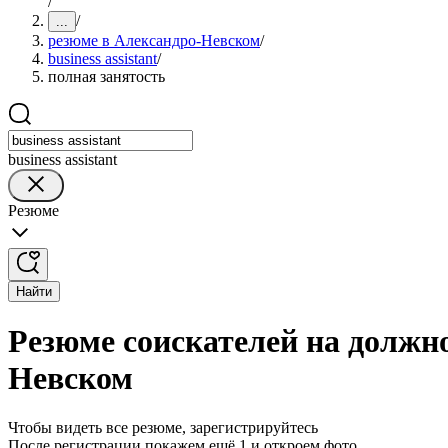
/
/
...
резюме в Александро-Невском
/
business assistant
/
полная занятость
business assistant
Резюме
Найти
Резюме соискателей на должнос
Невском
Чтобы видеть все резюме, зарегистрируйтесь
После регистрации покажем ещё 1 и откроем фото