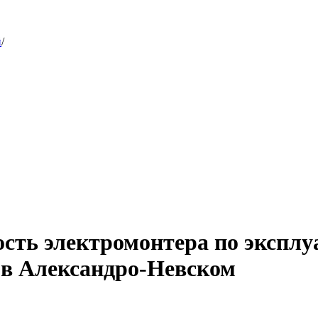
й
/
ость электромонтера по экспл
ю в Александро-Невском