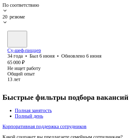
По соответствию
20 резюме
Су-шеф-пиццер
34
года
•
Был
6 июня
•
Обновлено
6 июня
65 000
₽
Не ищет работу
Общий опыт
13
лет
Быстрые фильтры подбора вакансий
Полная занятость
Полный день
Корпоративная поддержка сотрудников
Какой соцпакет вы предлагаете семейным сотрудникам?