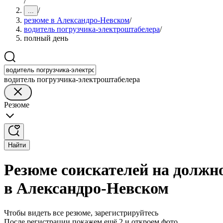
/
/
...
резюме в Александро-Невском
/
водитель погрузчика-электроштабелера
/
полный день
водитель погрузчика-электроштабелера
Резюме
Найти
Резюме соискателей на должн
в Александро-Невском
Чтобы видеть все резюме, зарегистрируйтесь
После регистрации покажем ещё 2 и откроем фото