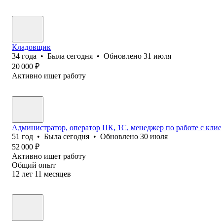
Кладовщик
34
года
•
Была
сегодня
•
Обновлено
31 июля
20 000
₽
Активно ищет работу
Администратор, оператор ПК, 1С, менеджер по работе с кл
51
год
•
Была
сегодня
•
Обновлено
30 июля
52 000
₽
Активно ищет работу
Общий опыт
12
лет
11
месяцев