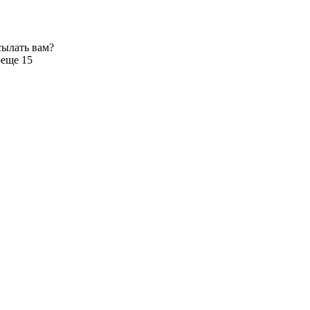
сылать вам?
р
еще 15