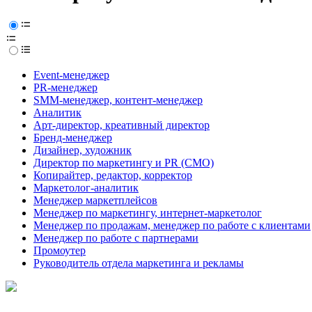
Event-менеджер
PR-менеджер
SMM-менеджер, контент-менеджер
Аналитик
Арт-директор, креативный директор
Бренд-менеджер
Дизайнер, художник
Директор по маркетингу и PR (CMO)
Копирайтер, редактор, корректор
Маркетолог-аналитик
Менеджер маркетплейсов
Менеджер по маркетингу, интернет-маркетолог
Менеджер по продажам, менеджер по работе с клиентами
Менеджер по работе с партнерами
Промоутер
Руководитель отдела маркетинга и рекламы