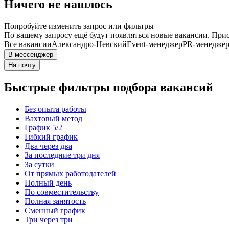
Ничего не нашлось
Попробуйте изменить запрос или фильтры
По вашему запросу ещё будут появляться новые вакансии. При
Все вакансии
Александро-Невский
Event-менеджер
PR-менедже
В мессенджер
На почту
Быстрые фильтры подбора вакансий
Без опыта работы
Вахтовый метод
График 5/2
Гибкий график
Два через два
За последние три дня
За сутки
От прямых работодателей
Полный день
По совместительству
Полная занятость
Сменный график
Три через три