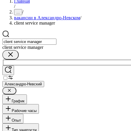
Главная
/
/
...
вакансии в Александро-Невском
/
client service manager
client service manager
Александро-Невский
График
Рабочие часы
Опыт
Тип занятости