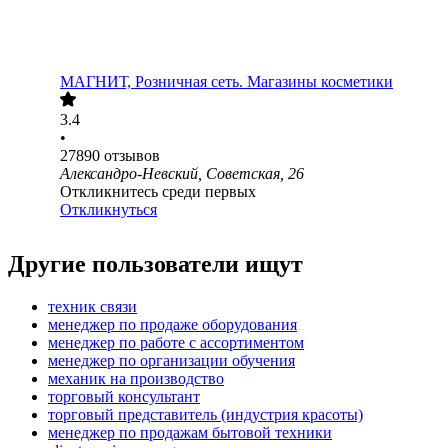
МАГНИТ, Розничная сеть. Магазины косметики
3.4
•
27890
отзывов
Александро-Невский, Советская, 26
Откликнитесь среди первых
Откликнуться
Другие пользователи ищут
техник связи
менеджер по продаже оборудования
менеджер по работе с ассортиментом
менеджер по организации обучения
механик на производство
торговый консультант
торговый представитель (индустрия красоты)
менеджер по продажам бытовой техники