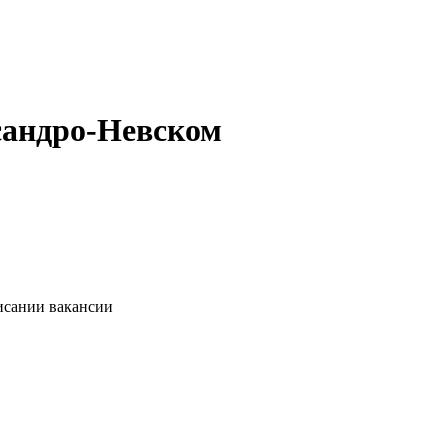
сандро-Невском
исании вакансии