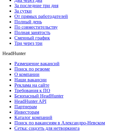
Два через два
За последние три дня
За сутки
От прямых работодателей
Полный день
По совместительству
Полная занятость
Сменный график
Три через три
HeadHunter
Размещение вакансий
Поиск по резюме
О компании
Наши вакансии
Реклама на сайте
Требования к ПО
Безопасный HeadHunter
HeadHunter API
Партнерам
Инвесторам
Каталог компаний
Поиск по вакансиям в Александро-Невском
Сетка: соцсеть для нетворкинга