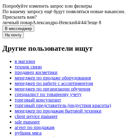
Попробуйте изменить запрос или фильтры
По вашему запросу ещё будут появляться новые вакансии.
Присылать вам?
личный повар
Александро-Невский
4/4
4/3
еще 8
В мессенджер
На почту
Другие пользователи ищут
в магазин
техник связи
продавец косметики
менеджер по продаже оборудования
менеджер по работе с ассортиментом
менеджер по организации обучения
специалист по товарному учету
торговый консультант
торговый представитель (индустрия красоты)
менеджер по продажам бытовой техники
client service manager
sale manager
агент по продажам
рубщик мяса