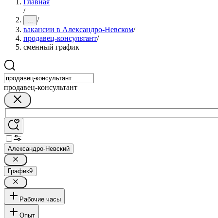
Главная
/
/
...
вакансии в Александро-Невском
/
продавец-консультант
/
сменный график
продавец-консультант
Александро-Невский
График
9
Рабочие часы
Опыт