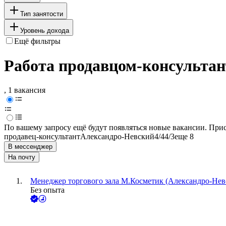
Тип занятости
Уровень дохода
Ещё фильтры
Работа продавцом-консульта
, 1 вакансия
По вашему запросу ещё будут появляться новые вакансии. При
продавец-консультант
Александро-Невский
4/4
4/3
еще 8
В мессенджер
На почту
Менеджер торгового зала М.Косметик (Александро-Невс
Без опыта