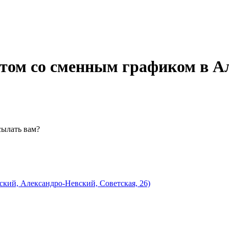
нтом со сменным графиком в А
сылать вам?
кий, Александро-Невский, Советская, 26)