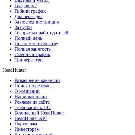
Вахтовый метод
График 5/2
Гибкий график
Два через два
За последние три дня
За сутки
От прямых работодателей
Полный день
По совместительству
Полная занятость
Сменный график
Три через три
HeadHunter
Размещение вакансий
Поиск по резюме
О компании
Наши вакансии
Реклама на сайте
Требования к ПО
Безопасный HeadHunter
HeadHunter API
Партнерам
Инвесторам
Каталог компаний