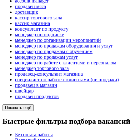
account manager
продавец мяса
доставщик
кассир торгового зала
кассир магазина
консультант по продукту
менеджер по подписке
менеджер по организации мероприятий
менеджер по продажам оборудования и услуг
менеджер по продажам с обучением
менеджер по продажам услуг
менеджер по работе с клиентами и персоналом
менеджер торгового зала
продавец-консультант магазина
специалист по работе с клиентами (не продажи)
продавец в магазин
швейцар
продавец продуктов
Показать ещё
Быстрые фильтры подбора вакансий
Без опыта работы