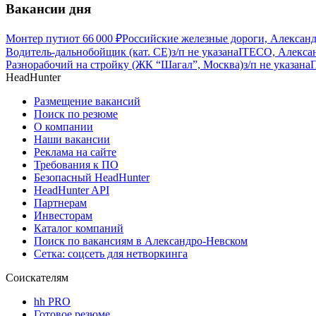
Вакансии дня
Монтер пути
от
66 000
₽
Российские железные дороги, Алексан
Водитель-дальнобойщик (кат. CE)
з/п не указана
ITECO, Алекса
Разнорабочий на стройку (ЖК “Шагал”, Москва)
з/п не указана
HeadHunter
Размещение вакансий
Поиск по резюме
О компании
Наши вакансии
Реклама на сайте
Требования к ПО
Безопасный HeadHunter
HeadHunter API
Партнерам
Инвесторам
Каталог компаний
Поиск по вакансиям в Александро-Невском
Сетка: соцсеть для нетворкинга
Соискателям
hh PRO
Готовое резюме