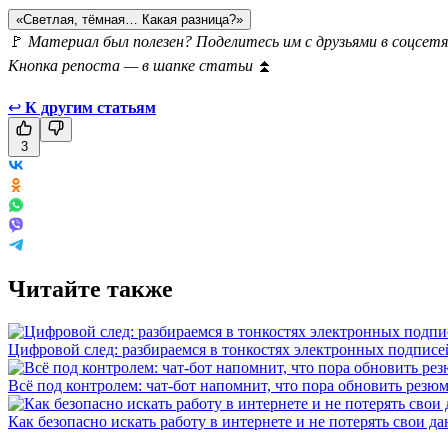
«Светлая, тёмная… Какая разница?»
🚩
Материал был полезен? Поделитесь им с друзьями в соцсетя
Кнопка репоста — в шапке статьи
⏫
↩
К другим статьям
3
Читайте также
Цифровой след: разбираемся в тонкостях электронных подписе
Всё под контролем: чат-бот напомнит, что пора обновить резю
Как безопасно искать работу в интернете и не потерять свои д