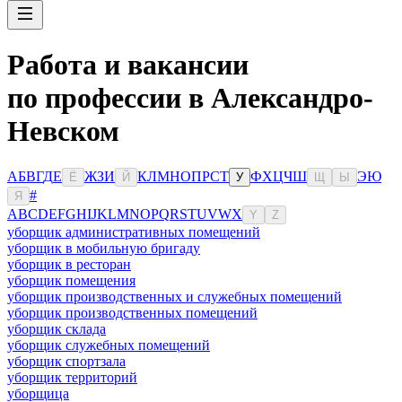
Работа и вакансии
по профессии в Александро-
Невском
А
Б
В
Г
Д
Е
Ж
З
И
К
Л
М
Н
О
П
Р
С
Т
Ф
Х
Ц
Ч
Ш
Э
Ю
Ё
Й
У
Щ
Ы
#
Я
A
B
C
D
E
F
G
H
I
J
K
L
M
N
O
P
Q
R
S
T
U
V
W
X
Y
Z
уборщик административных помещений
уборщик в мобильную бригаду
уборщик в ресторан
уборщик помещения
уборщик производственных и служебных помещений
уборщик производственных помещений
уборщик склада
уборщик служебных помещений
уборщик спортзала
уборщик территорий
уборщица