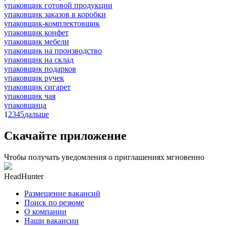
упаковщик готовой продукции
упаковщик заказов в коробки
упаковщик-комплектовщик
упаковщик конфет
упаковщик мебели
упаковщик на производство
упаковщик на склад
упаковщик подарков
упаковщик ручек
упаковщик сигарет
упаковщик чая
упаковщица
1
2
3
4
5
дальше
Скачайте приложение
Чтобы получать уведомления о приглашениях мгновенно
HeadHunter
Размещение вакансий
Поиск по резюме
О компании
Наши вакансии