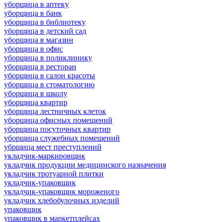
уборщица в аптеку
уборщица в банк
уборщица в библиотеку
уборщица в детский сад
уборщица в магазин
уборщица в офис
уборщица в поликлинику
уборщица в ресторан
уборщица в салон красоты
уборщица в стоматологию
уборщица в школу
уборщица квартир
уборщица лестничных клеток
уборщица офисных помещений
уборщица посуточных квартир
уборщица служебных помещений
убрщица мест преступлений
укладчик-маркировщик
укладчик продукции медицинского назначения
укладчик тротуарной плитки
укладчик-упаковщик
укладчик-упаковщик мороженого
укладчик хлебобулочных изделий
упаковщик
упаковщик в маркетплейсах