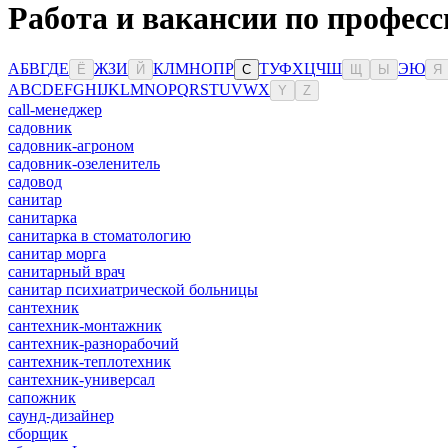
Работа и вакансии по профес
А
Б
В
Г
Д
Е
Ж
З
И
К
Л
М
Н
О
П
Р
Т
У
Ф
Х
Ц
Ч
Ш
Э
Ю
Ё
Й
С
Щ
Ы
Я
A
B
C
D
E
F
G
H
I
J
K
L
M
N
O
P
Q
R
S
T
U
V
W
X
Y
Z
сall-менеджер
садовник
садовник-агроном
садовник-озеленитель
садовод
санитар
санитарка
санитарка в стоматологию
санитар морга
санитарный врач
санитар психиатрической больницы
сантехник
сантехник-монтажник
сантехник-разнорабочий
сантехник-теплотехник
сантехник-универсал
сапожник
саунд-дизайнер
сборщик