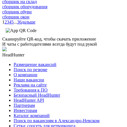
сборщик на склад
сборщик оборудования
сборщик обуви
сборщик окон
1
2
3
4
5
...
36
дальше
Сканируйте QR-код, чтобы скачать приложение
И чаты с работодателями всегда будут под рукой
HeadHunter
Размещение вакансий
Поиск по резюме
О компании
Наши вакансии
Реклама на сайте
Требования к ПО
Безопасный HeadHunter
HeadHunter API
Партнерам
Инвесторам
Каталог компаний
Поиск по вакансиям в Александро-Невском
Сетка: соцсеть для нетворкинга