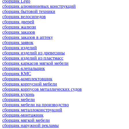
сборщик Lego
сборщик алюминиевых конструкций
сборщик бытовой техники
сборщик велосипедов
сборщик дверей
сборщик жалюзи
сборщик заказов
сборщик заказов в аптеку
сборщик заявок
сборщик изделий
сборщик изделий из древесины
сборщик изделий из пластмасс
сборщик каркасов мягкой мебели
сборщик-клепальщик
сборщик КМС
сборщик-комплектовщик
сборщик корпусной мебели
сборщик корпусов металлических судов
сборщик кухонь
сборщик мебели
сборщик мебели на производство
сборщик металлоконструкций
сборщик-монтажник
сборщик мягкой мебели
сборщик наружной рекламы