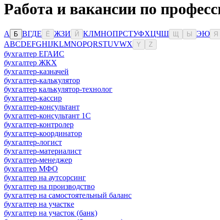
Работа и вакансии по профес
А
В
Г
Д
Е
Ж
З
И
К
Л
М
Н
О
П
Р
С
Т
У
Ф
Х
Ц
Ч
Ш
Э
Ю
Б
Ё
Й
Щ
Ы
Я
A
B
C
D
E
F
G
H
I
J
K
L
M
N
O
P
Q
R
S
T
U
V
W
X
Y
Z
бухгалтер ЕГАИС
бухгалтер ЖКХ
бухгалтер-казначей
бухгалтер-калькулятор
бухгалтер калькулятор-технолог
бухгалтер-кассир
бухгалтер-консультант
бухгалтер-консультант 1С
бухгалтер-контролер
бухгалтер-координатор
бухгалтер-логист
бухгалтер-материалист
бухгалтер-менеджер
бухгалтер МФО
бухгалтер на аутсорсинг
бухгалтер на производство
бухгалтер на самостоятельный баланс
бухгалтер на участке
бухгалтер на участок (банк)