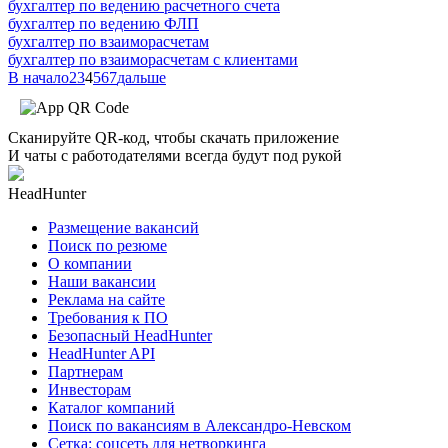
бухгалтер по ведению расчетного счета
бухгалтер по ведению ФЛП
бухгалтер по взаиморасчетам
бухгалтер по взаиморасчетам с клиентами
В начало
2
3
4
5
6
7
дальше
Сканируйте QR-код, чтобы скачать приложение
И чаты с работодателями всегда будут под рукой
HeadHunter
Размещение вакансий
Поиск по резюме
О компании
Наши вакансии
Реклама на сайте
Требования к ПО
Безопасный HeadHunter
HeadHunter API
Партнерам
Инвесторам
Каталог компаний
Поиск по вакансиям в Александро-Невском
Сетка: соцсеть для нетворкинга