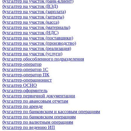
бухгалтер на участок (банк-клиент)
бухгалтер на участок (ВЭД)
бухгалтер на участок (зарплата)
бухгалтер на участок (затраты)
бухгалтер на участок (касса)
бухгалтер на участок (материалы)
бухгалтер на участок (НДС)
бухгалтер на участок (поставщики)
бухгалтер на участок (производство)
бухгалтер на участок (реализация)
бухгалтер на участок (услуги)
бухгалтер обособленного подразделения
бухгалтер-оператор
бухгалтер-оператор 1С
бухгалтер-оператор ПК
бухгалтер-операционист
бухгалтер ОСНО
бухгалтер-оформитель
бухгалтер первичной документации
бухгалтер по авансовым отчетам
бухгалтер по аренде
бухгалтер по банковским и кассовым операциям
бухгалтер по банковским операциям
бухгалтер по валютным операциям
бухгалтер по ведению ИП