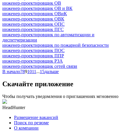
инженер-проектировщик ОВ
инженер-проектировщик ОВ и ВК
инженер-проектировщик ОВиК
инженер-проектировщик ОВК
инженер-проектировщик ОПС
инженер-проектировщик ПГС
инженер-проектировщик по автоматизации и
диспетчеризации
инженер-проектировщик по пожарной безопасности
инженер-проектировщик ПОС
инженер-проектировщик ППР
инженер-проектировщик РЗА
инженер-проектировщик сетей связи
В начало
7
8
9
10
11
...
15
дальше
Скачайте приложение
Чтобы получать уведомления о приглашениях мгновенно
HeadHunter
Размещение вакансий
Поиск по резюме
О компании