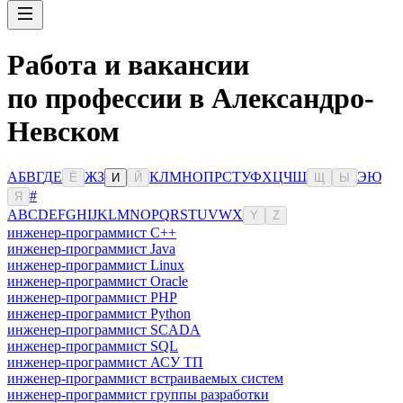
Работа и вакансии
по профессии в Александро-
Невском
А
Б
В
Г
Д
Е
Ж
З
К
Л
М
Н
О
П
Р
С
Т
У
Ф
Х
Ц
Ч
Ш
Э
Ю
Ё
И
Й
Щ
Ы
#
Я
A
B
C
D
E
F
G
H
I
J
K
L
M
N
O
P
Q
R
S
T
U
V
W
X
Y
Z
инженер-программист C++
инженер-программист Java
инженер-программист Linux
инженер-программист Oracle
инженер-программист PHP
инженер-программист Python
инженер-программист SCADA
инженер-программист SQL
инженер-программист АСУ ТП
инженер-программист встраиваемых систем
инженер-программист группы разработки