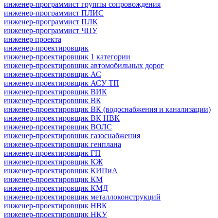
инженер-программист группы сопровождения
инженер-программист ПЛИС
инженер-программист ПЛК
инженер-программист ЧПУ
инженер проекта
инженер-проектировщик
инженер-проектировщик 1 категории
инженер-проектировщик автомобильных дорог
инженер-проектировщик АС
инженер-проектировщик АСУ ТП
инженер-проектировщик ВИК
инженер-проектировщик ВК
инженер-проектировщик ВК (водоснабжения и канализации)
инженер-проектировщик ВК НВК
инженер-проектировщик ВОЛС
инженер-проектировщик газоснабжения
инженер-проектировщик генплана
инженер-проектировщик ГП
инженер-проектировщик КЖ
инженер-проектировщик КИПиА
инженер-проектировщик КМ
инженер-проектировщик КМД
инженер-проектировщик металлоконструкций
инженер-проектировщик НВК
инженер-проектировщик НКУ