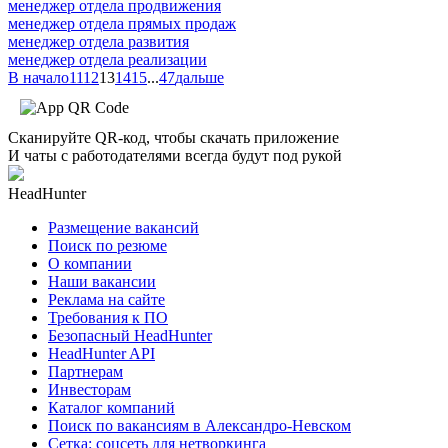
менеджер отдела продвижения
менеджер отдела прямых продаж
менеджер отдела развития
менеджер отдела реализации
В начало
11
12
13
14
15
...
47
дальше
Сканируйте QR-код, чтобы скачать приложение
И чаты с работодателями всегда будут под рукой
HeadHunter
Размещение вакансий
Поиск по резюме
О компании
Наши вакансии
Реклама на сайте
Требования к ПО
Безопасный HeadHunter
HeadHunter API
Партнерам
Инвесторам
Каталог компаний
Поиск по вакансиям в Александро-Невском
Сетка: соцсеть для нетворкинга