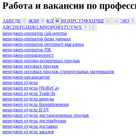
Работа и вакансии по профес
А
Б
В
Г
Д
Е
Ж
З
И
К
Л
Н
О
П
Р
С
Т
У
Ф
Х
Ц
Ч
Ш
Э
Ю
Ё
Й
М
Щ
Ы
Я
A
B
C
D
E
F
G
H
I
J
K
L
M
N
O
P
Q
R
S
T
U
V
W
X
Y
Z
менеджер-оператор call-центра
менеджер-оператор базы данных
менеджер-оператор интернет-магазина
менеджер-оператор ПК
менеджер-операционист
менеджер оптово-розничных продаж
менеджер оптовых продаж
менеджер оптовых продаж строительных материалов
менеджер-организатор
менеджер отдела
менеджер отдела (HoReCa)
менеджер отдела Trade-In
менеджер отдела аренды
менеджер отдела бронирования
менеджер отдела ВЭД
менеджер отдела дистанционных продаж
менеджер отдела дистрибуции
менеджер отдела доставки
менеджер отдела заказов