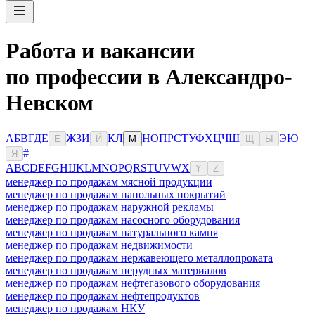
Работа и вакансии
по профессии в Александро-
Невском
А
Б
В
Г
Д
Е
Ж
З
И
К
Л
Н
О
П
Р
С
Т
У
Ф
Х
Ц
Ч
Ш
Э
Ю
Ё
Й
М
Щ
Ы
#
Я
A
B
C
D
E
F
G
H
I
J
K
L
M
N
O
P
Q
R
S
T
U
V
W
X
Y
Z
менеджер по продажам мясной продукции
менеджер по продажам напольных покрытий
менеджер по продажам наружной рекламы
менеджер по продажам насосного оборудования
менеджер по продажам натурального камня
менеджер по продажам недвижимости
менеджер по продажам нержавеющего металлопроката
менеджер по продажам нерудных материалов
менеджер по продажам нефтегазового оборудования
менеджер по продажам нефтепродуктов
менеджер по продажам НКУ