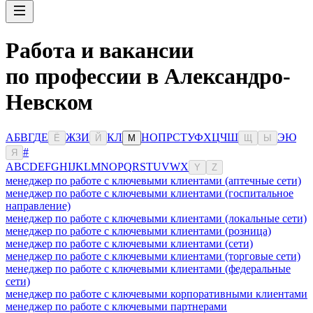
Работа и вакансии
по профессии в Александро-
Невском
А
Б
В
Г
Д
Е
Ж
З
И
К
Л
Н
О
П
Р
С
Т
У
Ф
Х
Ц
Ч
Ш
Э
Ю
Ё
Й
М
Щ
Ы
#
Я
A
B
C
D
E
F
G
H
I
J
K
L
M
N
O
P
Q
R
S
T
U
V
W
X
Y
Z
менеджер по работе с ключевыми клиентами (аптечные сети)
менеджер по работе с ключевыми клиентами (госпитальное
направление)
менеджер по работе с ключевыми клиентами (локальные сети)
менеджер по работе с ключевыми клиентами (розница)
менеджер по работе с ключевыми клиентами (сети)
менеджер по работе с ключевыми клиентами (торговые сети)
менеджер по работе с ключевыми клиентами (федеральные
сети)
менеджер по работе с ключевыми корпоративными клиентами
менеджер по работе с ключевыми партнерами