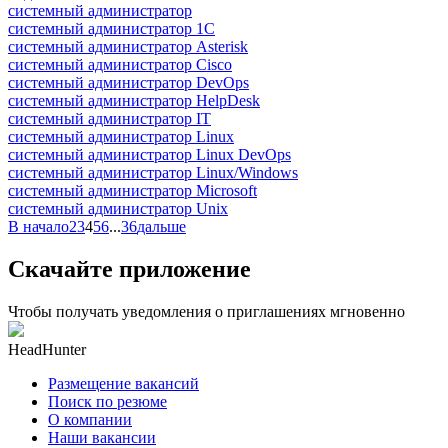
системный администратор
системный администратор 1С
системный администратор Asterisk
системный администратор Cisco
системный администратор DevOps
системный администратор HelpDesk
системный администратор IT
системный администратор Linux
системный администратор Linux DevOps
системный администратор Linux/Windows
системный администратор Microsoft
системный администратор Unix
В начало
2
3
4
5
6
...
36
дальше
Скачайте приложение
Чтобы получать уведомления о приглашениях мгновенно
HeadHunter
Размещение вакансий
Поиск по резюме
О компании
Наши вакансии