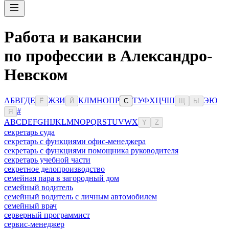
Работа и вакансии
по профессии в Александро-
Невском
А
Б
В
Г
Д
Е
Ж
З
И
К
Л
М
Н
О
П
Р
Т
У
Ф
Х
Ц
Ч
Ш
Э
Ю
Ё
Й
С
Щ
Ы
#
Я
A
B
C
D
E
F
G
H
I
J
K
L
M
N
O
P
Q
R
S
T
U
V
W
X
Y
Z
секретарь суда
секретарь с функциями офис-менеджера
секретарь с функциями помощника руководителя
секретарь учебной части
секретное делопроизводство
семейная пара в загородный дом
семейный водитель
семейный водитель с личным автомобилем
семейный врач
серверный программист
сервис-менеджер