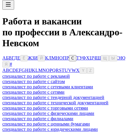
Работа и вакансии
по профессии в Александро-
Невском
А
Б
В
Г
Д
Е
Ж
З
И
К
Л
М
Н
О
П
Р
Т
У
Ф
Х
Ц
Ч
Ш
Э
Ю
Ё
Й
С
Щ
Ы
#
Я
A
B
C
D
E
F
G
H
I
J
K
L
M
N
O
P
Q
R
S
T
U
V
W
X
Y
Z
специалист по работе с рекламой
специалист по работе с сайтом
специалист по работе с сетевыми клиентами
специалист по работе с сетями
специалист по работе с тендерной документацией
специалист по работе с технической документацией
специалист по работе с торговыми сетями
специалист по работе с физическими лицами
специалист по работе с филиалами
специалист по работе с ценными бумагами
специалист по работе с юридическими лицами